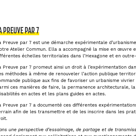
A PREUVE PAR 7
a Preuve par 7 est une démarche expérimentale d’urbanisme,
otre Atelier Commun. Ella a accompagné la mise en œuvre et
ifférentes échelles territoriales dans l’Hexagone et en outre
a Preuve par 7 promeut ainsi un droit à l’expérimentation dan
es méthodes à même de renouveler l’action publique territoria
ommande publique aux fins de favoriser un urbanisme vivrier p
armi ces manières de faire, la permanence architecturale, l
aisabilités en actes et les plans guides en actes.
a Preuve par 7 a documenté ces différentes expérimentations
errain afin de les transmettre et de les inscrire dans les prat
oit.
ans une perspective d’essaimage, de partage et de transmiss