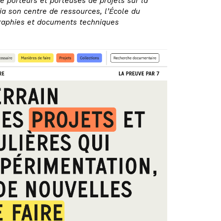
 porteurs et porteuses de projets sur la
 son centre de ressources, l’École du
ographies et documents techniques