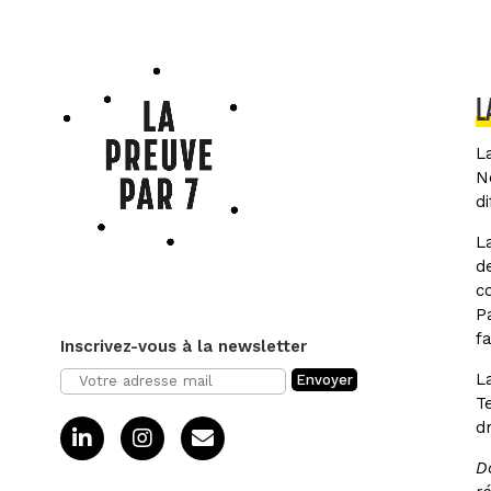
L
L
N
d
L
d
c
P
f
Inscrivez-vous à la newsletter
L
T
dr
D