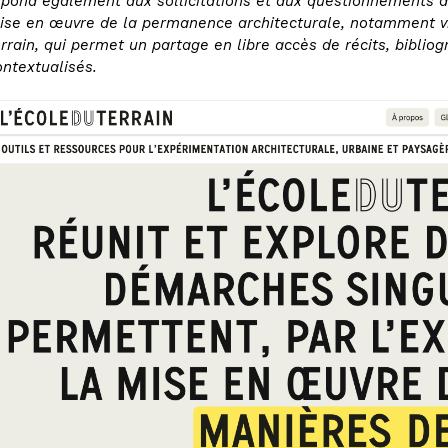
épond également aux sollicitations et aux questionnements de
ise en œuvre de la permanence architecturale, notamment via
errain, qui permet un partage en libre accès de récits, bibli
ontextualisés.